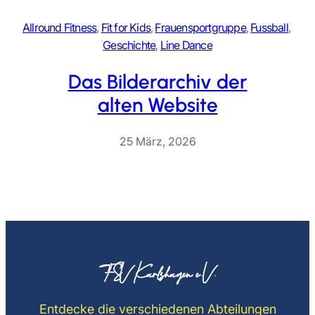
Allround Fitness
, 
Fit for Kids
, 
Frauensportgruppe
, 
Fussball
, 
Geschichte
, 
Line Dance
Das Bilderarchiv der
alten Website
25 März, 2026
FSV Karlshagen e.V.
Entdecke die verschiedenen Abteilungen