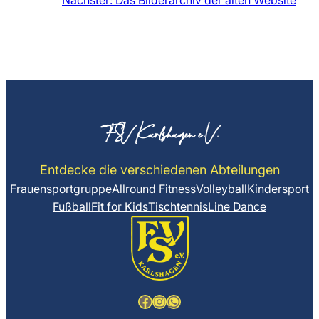
Nächster:
Das Bilderarchiv der alten Website
FSV Karlshagen e.V.
Entdecke die verschiedenen Abteilungen
Frauensportgruppe
Allround Fitness
Volleyball
Kindersport
Fußball
Fit for Kids
Tischtennis
Line Dance
Facebook
Instagram
WhatsApp